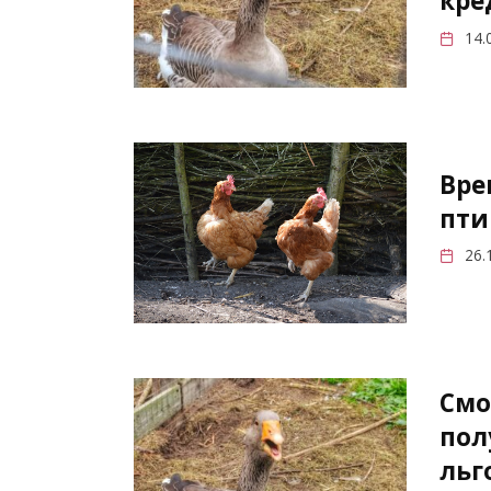
кре
14.
Вре
пти
26.
Смо
пол
льг