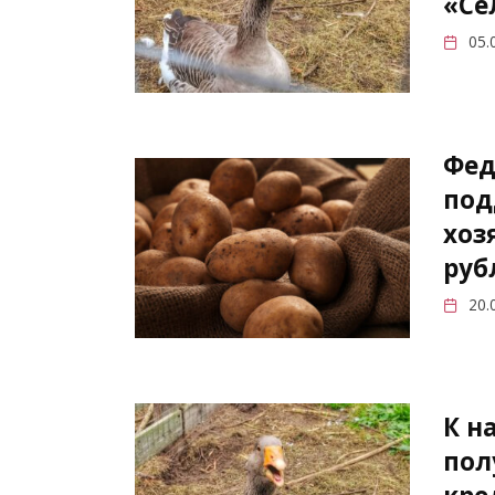
«Се
05.
Фед
под
хоз
руб
20.
К н
пол