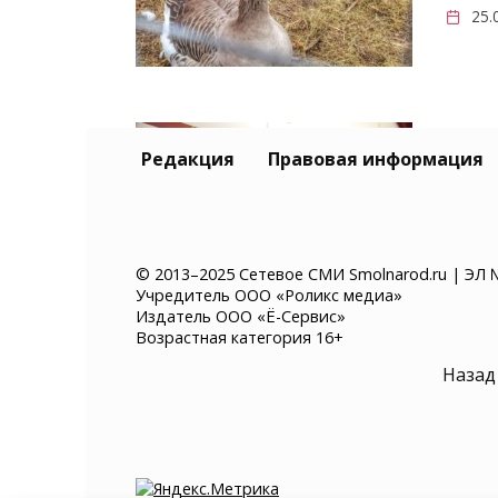
25.
В Р
Редакция
Правовая информация
раз
про
18.
© 2013–2025 Сетевое СМИ Smolnarod.ru | ЭЛ 
Учредитель ООО «Роликс медиа»
Издатель ООО «Ё-Сервис»
Возрастная категория 16+
Пагинация
Назад
записей