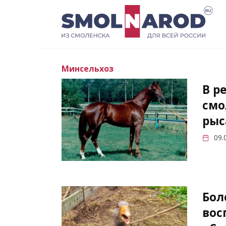
Перейти
к
содержанию
Минсельхоз
В р
смо
рыс
09.
Бол
вос