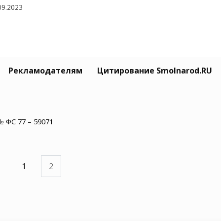
09.2023
оссии утверждена стратегия
Рекламодателям
Цитирование Smolnarod.RU
вития органического
изводства до 2030 года
07.2023
№ ФС 77 – 59071
1
2