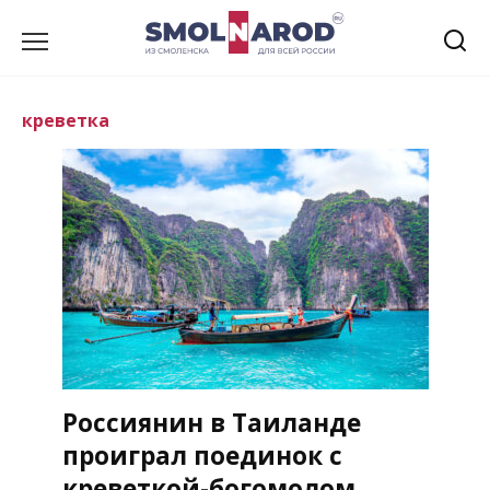
Перейти
к
содержанию
креветка
Россиянин в Таиланде
проиграл поединок с
креветкой-богомолом