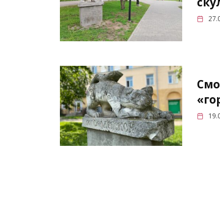
ску
27.
Смо
«го
19.