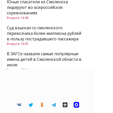
Юные спасатели из Смоленска
лидируют во всероссийских
соревнованиях
Вчера в 14:48
Суд взыскал со смоленского
перевозчика более миллиона рублей
в пользу пострадавшего пассажира
Вчера в 14:05
В ЗАГСе назвали самые популярные
имена детей в Смоленской области в
июле
Вчера в 13:24
Все новости
Читайте нас в Дзене