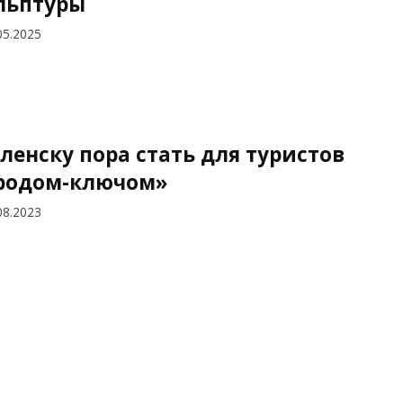
льптуры
05.2025
ленску пора стать для туристов
родом-ключом»
08.2023