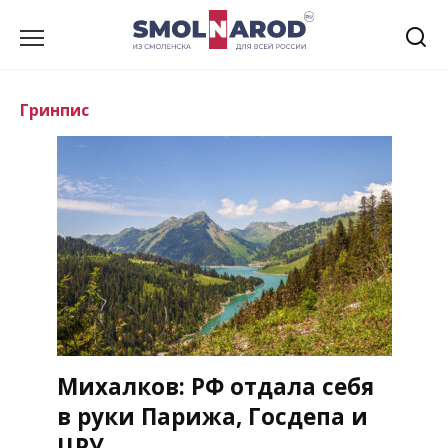
Перейти
к
содержанию
Гринпис
Михалков: РФ отдала себя
в руки Парижа, Госдепа и
ЦРУ