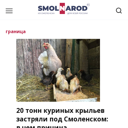
Перейти
к
содержанию
граница
20 тонн куриных крыльев
застряли под Смоленском:
в чем причина