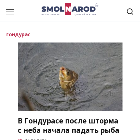
Перейти
к
содержанию
гондурас
В Гондурасе после шторма
с неба начала падать рыба