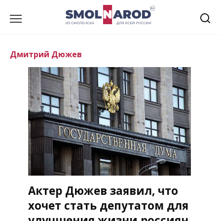
Перейти
к
содержанию
Дмитрий Дюжев
Актер Дюжев заявил, что
хочет стать депутатом для
улучшения жизни россиян