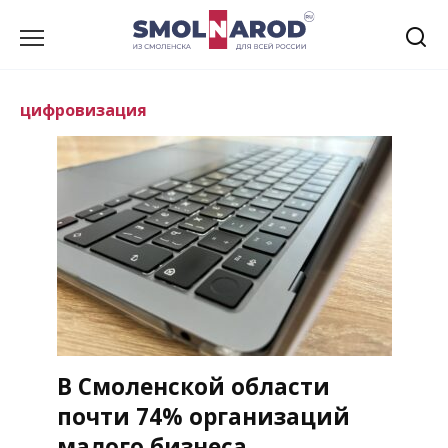
Перейти
к
содержанию
цифровизация
В Смоленской области
почти 74% организаций
малого бизнеса