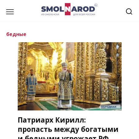
Перейти
к
содержанию
бедные
Патриарх Кирилл:
пропасть между богатыми
и бедными угрожает РФ