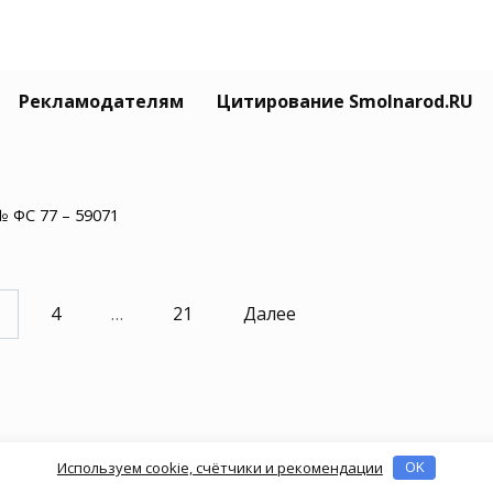
автоинспекция Смоленской
Рекламодателям
Цитирование Smolnarod.RU
асти раскрыла данные о
ском травматизме на дорогах
08.2025
№ ФС 77 – 59071
3
4
…
21
Далее
Используем cookie, счётчики и рекомендации
OK