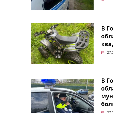
В Г
обл
ква
27.
В Г
обл
мун
бол
27.