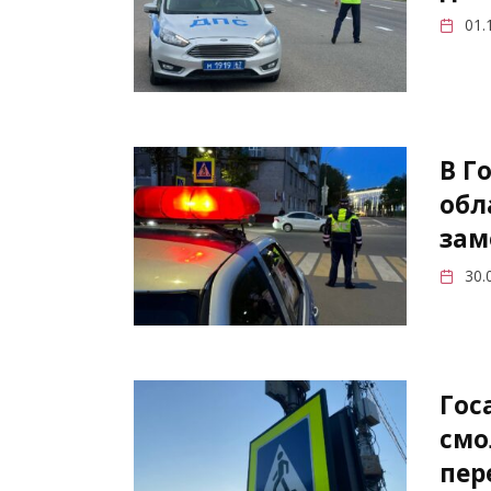
01.
В Г
обл
зам
30.
Гос
смо
пер