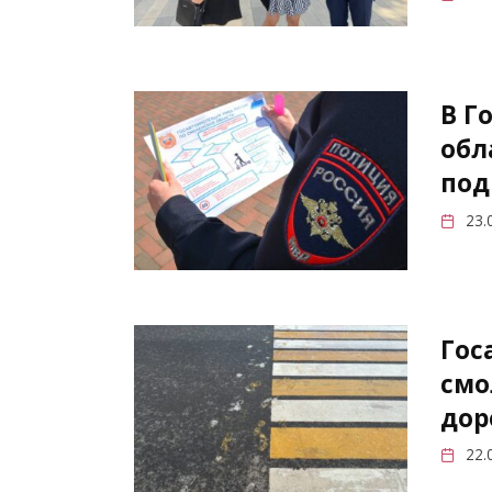
В Г
обл
под
23.
Гос
смо
дор
22.