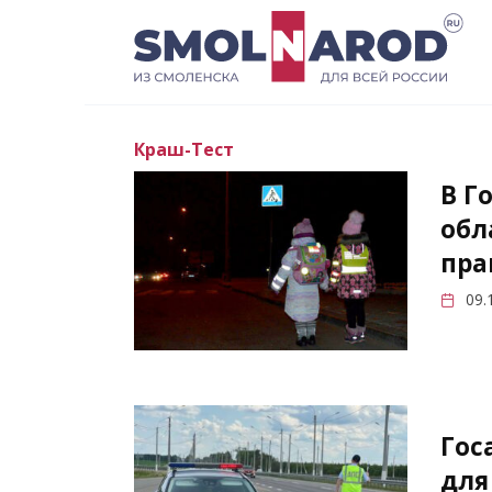
Перейти
к
содержанию
Краш-Тест
В Г
обл
пра
09.
Гос
для