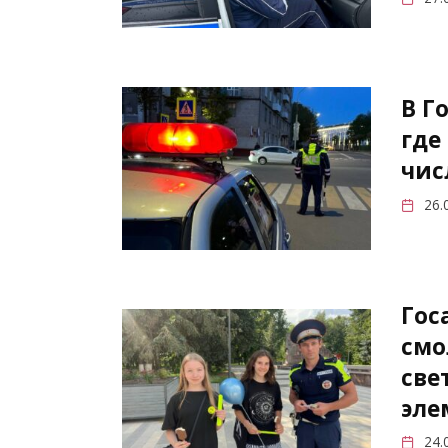
В Г
где
чис
26.
Гос
смо
све
эле
24.