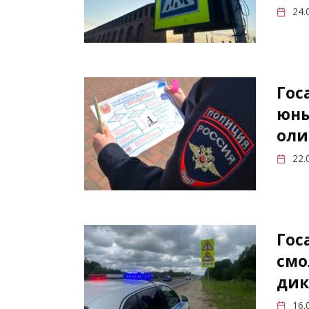
24.
Гос
юны
оли
22.
Гос
смо
дик
16.