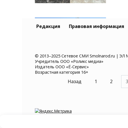
Гос
Редакция
Правовая информация
обл
дет
22.
© 2013–2025 Сетевое СМИ Smolnarod.ru | ЭЛ 
Учредитель ООО «Роликс медиа»
Издатель ООО «Ё-Сервис»
Возрастная категория 16+
Пагинация
Назад
1
2
записей