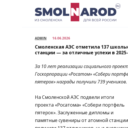
Перейти
к
содержанию
ADMIN
16.06.2026
Смоленская АЭС отметила 137 школь
станции — за отличные успехи в 2025
За 10 лет реализации
социального проек
Госкорпорации «Росатом» «Собери портф
пятерок» награды получили 739 учеников.
На Смоленской АЭС подвели итоги
проекта «Росатома» «Собери портфель
пятерок». Заслуженные дипломы и
памятные сувениры от атомной станции
получили 137 отличников, чьи дневники