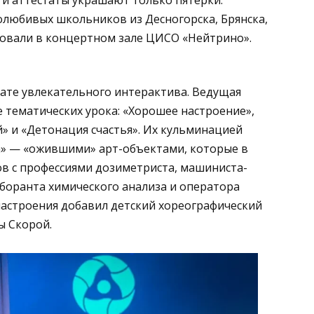
олюбивых школьников из Десногорска, Брянска,
вовали в концертном зале ЦИСО «Нейтрино».
те увлекательного интерактива. Ведущая
е тематических урока: «Хорошее настроение»,
й» и «Детонация счастья». Их кульминацией
да» — «ожившими» арт-объектами, которые в
 с профессиями дозиметриста, машиниста-
боранта химического анализа и оператора
настроения добавил детский хореографический
ы Скорой.