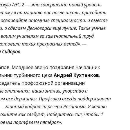
скую АЭС-2 — это совершенно новый уровень
этому я приглашаю вас после школы приходить
, осваивайте атомные специальности, и вместе
, а сделаем Десногорск ещё лучше. Такие умные
о вашим учителям за замечательный труд,
готовили таких прекрасных детей», —
 Сидоров
.
апов. Младшее звено поздравил начальник
льник турбинного цеха
Андрей Кухтенков
.
дседатель профсоюзной организации
ие отличники, ваши знания, упорство и
м всё держится. Профсоюз всегда поддерживает
 главный кадровый резерв Росатома. Я желаю
охните как следует, наберитесь сил, чтобы 1
новым портфелем пятёрок».