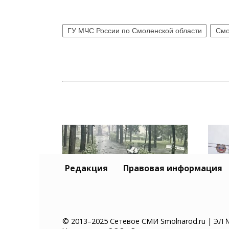
ГУ МЧС России по Смоленской области
Смо
Редакция
Правовая информация
В Смоленске во время
Зад
© 2013–2025 Сетевое СМИ Smolnarod.ru | ЭЛ 