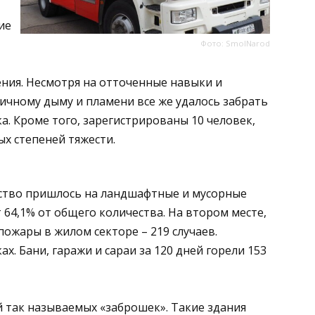
ие
Фото: SmolNarod
ния. Несмотря на отточенные навыки и
ичному дыму и пламени все же удалось забрать
а. Кроме того, зарегистрированы 10 человек,
х степеней тяжести.
ство пришлось на ландшафтные и мусорные
т 64,1% от общего количества. На втором месте,
пожары в жилом секторе – 219 случаев.
. Бани, гаражи и сараи за 120 дней горели 153
й так называемых «заброшек». Такие здания