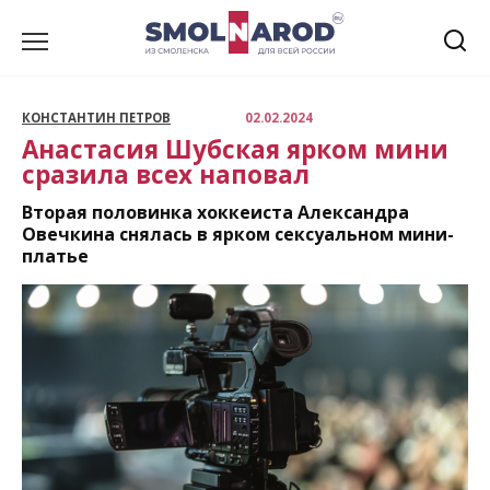
Перейти
к
содержанию
КОНСТАНТИН ПЕТРОВ
02.02.2024
Анастасия Шубская ярком мини
сразила всех наповал
Вторая половинка хоккеиста Александра
Овечкина снялась в ярком сексуальном мини-
платье