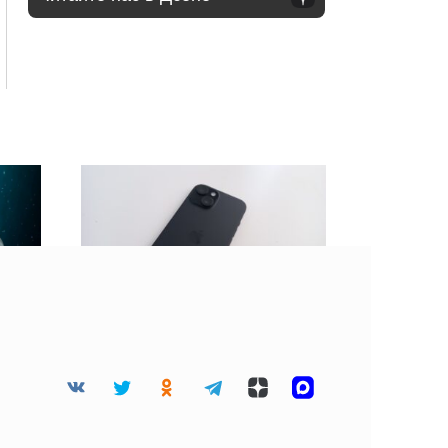
 45
BGR: Не стоит клеить
дца
защитную пленку на
разбитый экран
смартфона