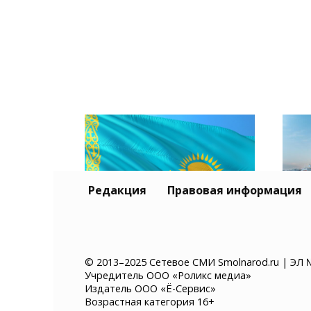
Редакция
Правовая информация
Тур
Казахстан хочет ввести
и К
© 2013–2025 Сетевое СМИ Smolnarod.ru | ЭЛ 
Учредитель ООО «Роликс медиа»
платное разрешение на
без
Издатель ООО «Ё-Сервис»
въезд для иностранцев
суд
Возрастная категория 16+