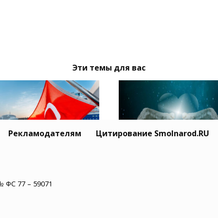
Эти темы для вас
Рекламодателям
Цитирование Smolnarod.RU
Житель США пережил
ция призвала Москву
минут остановки сер
иев обеспечить
№ ФС 77 – 59071
и увидел рай
опасность
оходства в Черном