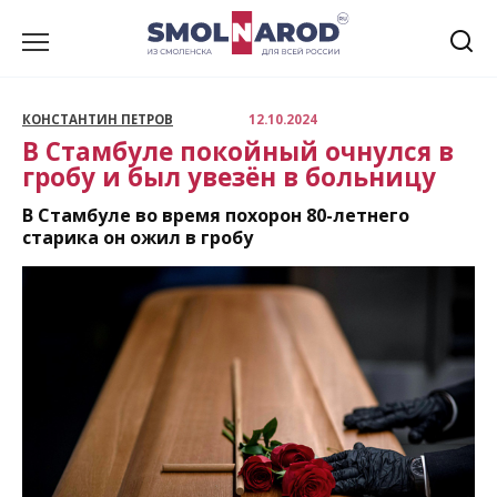
Перейти
к
содержанию
КОНСТАНТИН ПЕТРОВ
12.10.2024
В Стамбуле покойный очнулся в
гробу и был увезён в больницу
В Стамбуле во время похорон 80-летнего
старика он ожил в гробу