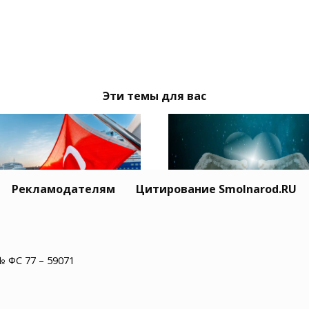
Эти темы для вас
Рекламодателям
Цитирование Smolnarod.RU
Житель США пережил
ция призвала Москву
минут остановки сер
иев обеспечить
№ ФС 77 – 59071
и увидел рай
опасность
оходства в Черном