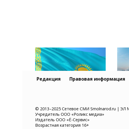
Редакция
Правовая информация
Тур
Казахстан хочет ввести
и К
© 2013–2025 Сетевое СМИ Smolnarod.ru | ЭЛ 
Учредитель ООО «Роликс медиа»
платное разрешение на
без
Издатель ООО «Ё-Сервис»
въезд для иностранцев
суд
Возрастная категория 16+