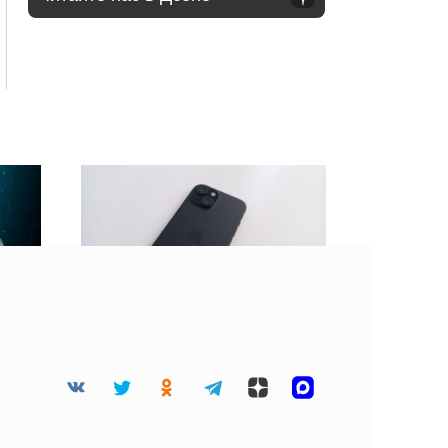
 45
BGR: Не стоит клеить
дца
защитную пленку на
разбитый экран
смартфона