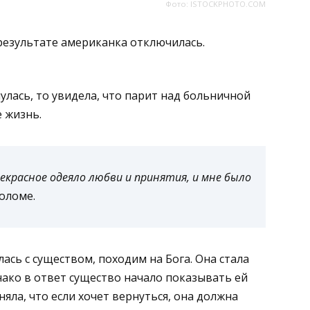
Фото: ISTOCKPHOTO.COM
 результате американка отключилась.
улась, то увидела, что парит над больничной
е жизнь.
екрасное одеяло любви и принятия, и мне было
оломе.
лась с существом, походим на Бога. Она стала
нако в ответ существо начало показывать ей
ла, что если хочет вернуться, она должна