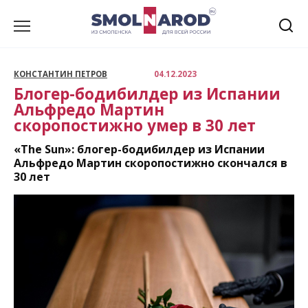
Перейти
к
содержанию
КОНСТАНТИН ПЕТРОВ
04.12.2023
Блогер-бодибилдер из Испании
Альфредо Мартин
скоропостижно умер в 30 лет
«The Sun»: блогер-бодибилдер из Испании
Альфредо Мартин скоропостижно скончался в
30 лет