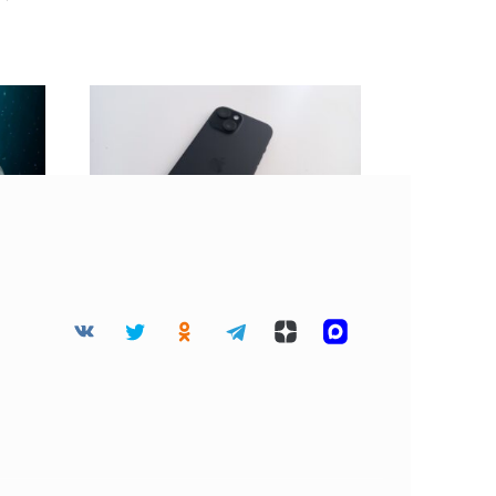
 45
BGR: Не стоит клеить
дца
защитную пленку на
разбитый экран
смартфона