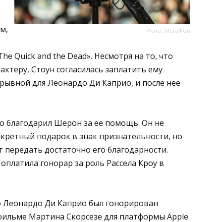
м,
Фото: МегаФон
he Quick and the Dead». Несмотря на то, что
актеру, Стоун согласилась заплатить ему
рорывной для Леонардо Ди Каприо, и после нее
о благодарил Шерон за ее помощь. Он не
нкретный подарок в знак признательности, но
т передать достаточно его благодарности.
платила гонорар за роль Рассела Кроу в
то Леонардо Ди Каприо был гонорирован
 фильме Мартина Скорсезе для платформы Apple