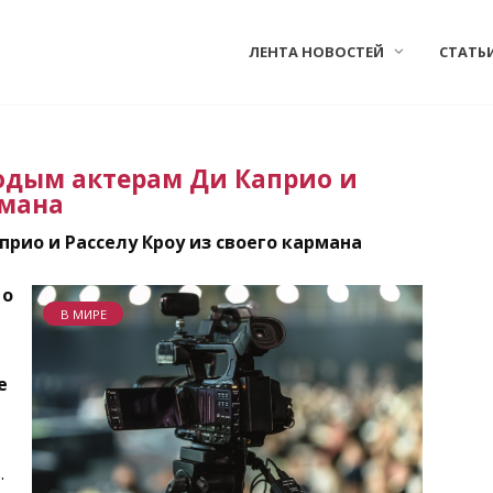
ЛЕНТА НОВОСТЕЙ
СТАТЬ
одым актерам Ди Каприо и
рмана
рио и Расселу Кроу из своего кармана
 о
В МИРЕ
е
.