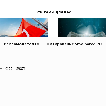
Эти темы для вас
Рекламодателям
Цитирование Smolnarod.RU
Житель США пережил
ция призвала Москву
минут остановки сер
иев обеспечить
№ ФС 77 – 59071
и увидел рай
опасность
оходства в Черном
е