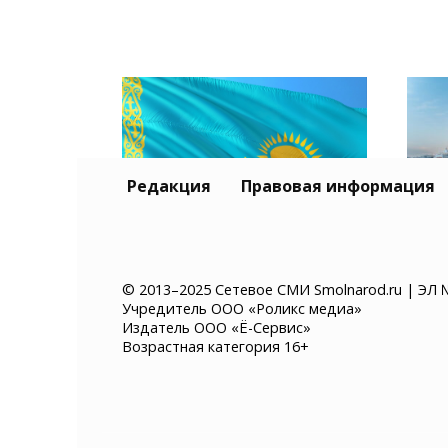
Редакция
Правовая информация
Тур
Казахстан хочет ввести
и К
© 2013–2025 Сетевое СМИ Smolnarod.ru | ЭЛ 
Учредитель ООО «Роликс медиа»
платное разрешение на
без
Издатель ООО «Ё-Сервис»
въезд для иностранцев
суд
Возрастная категория 16+
мор