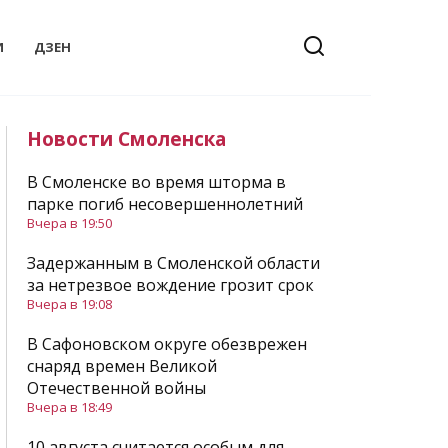
И
ДЗЕН
Новости Смоленска
В Смоленске во время шторма в
парке погиб несовершеннолетний
Вчера в 19:50
Задержанным в Смоленской области
за нетрезвое вождение грозит срок
Вчера в 19:08
В Сафоновском округе обезврежен
снаряд времен Великой
Отечественной войны
Вчера в 18:49
10 августа считается особым для