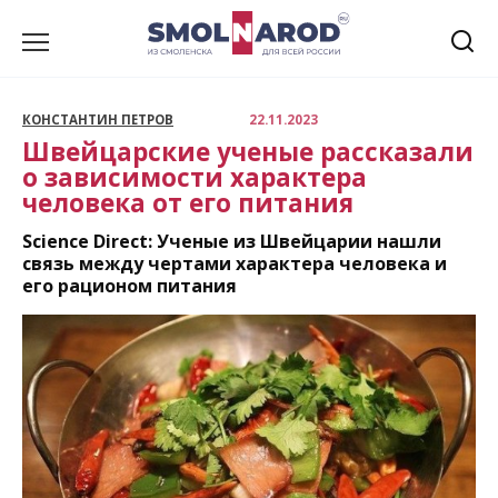
Перейти
к
содержанию
КОНСТАНТИН ПЕТРОВ
22.11.2023
Швейцарские ученые рассказали
о зависимости характера
человека от его питания
Science Direct: Ученые из Швейцарии нашли
связь между чертами характера человека и
его рационом питания