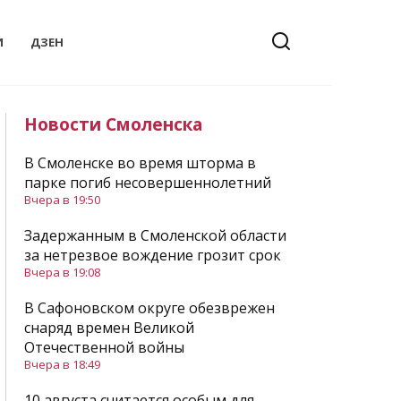
И
ДЗЕН
Новости Смоленска
В Смоленске во время шторма в
парке погиб несовершеннолетний
Вчера в 19:50
Задержанным в Смоленской области
за нетрезвое вождение грозит срок
Вчера в 19:08
В Сафоновском округе обезврежен
снаряд времен Великой
Отечественной войны
Вчера в 18:49
10 августа считается особым для