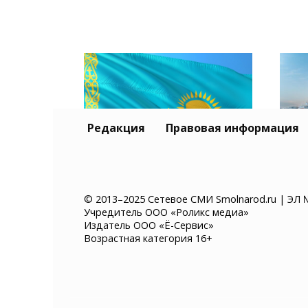
Редакция
Правовая информация
Тур
Казахстан хочет ввести
и К
© 2013–2025 Сетевое СМИ Smolnarod.ru | ЭЛ 
Учредитель ООО «Роликс медиа»
платное разрешение на
без
Издатель ООО «Ё-Сервис»
въезд для иностранцев
суд
Возрастная категория 16+
мор