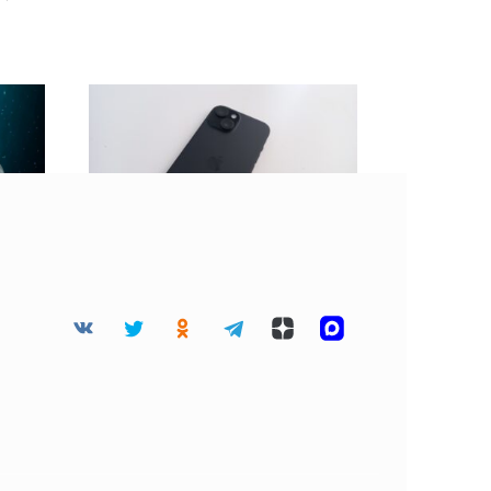
 45
BGR: Не стоит клеить
дца
защитную пленку на
разбитый экран
смартфона