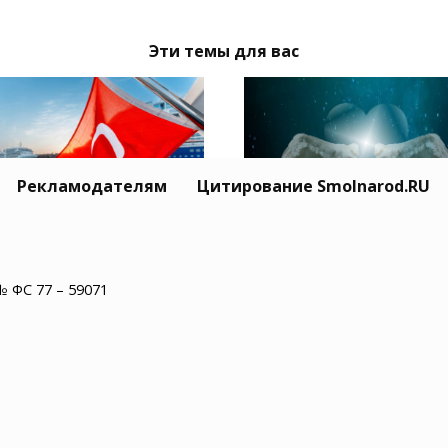
Эти темы для вас
Рекламодателям
Цитирование Smolnarod.RU
Житель США пережил
ция призвала Москву
минут остановки сер
иев обеспечить
№ ФС 77 – 59071
и увидел рай
опасность
оходства в Черном
е