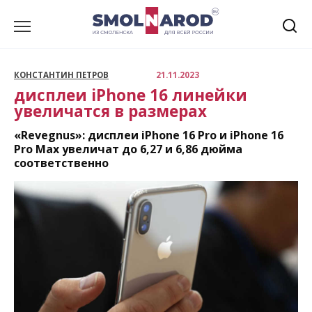
Перейти
к
содержанию
КОНСТАНТИН ПЕТРОВ
21.11.2023
дисплеи iPhone 16 линейки
увеличатся в размерах
«Revegnus»: дисплеи iPhone 16 Pro и iPhone 16
Pro Max увеличат до 6,27 и 6,86 дюйма
соответственно