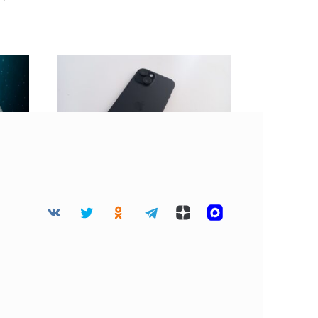
 45
BGR: Не стоит клеить
дца
защитную пленку на
разбитый экран
смартфона