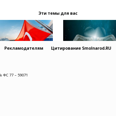
Эти темы для вас
Рекламодателям
Цитирование Smolnarod.RU
Житель США пережил
ция призвала Москву
минут остановки сер
иев обеспечить
№ ФС 77 – 59071
и увидел рай
опасность
оходства в Черном
е