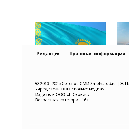
Редакция
Правовая информация
Тур
Казахстан хочет ввести
и К
© 2013–2025 Сетевое СМИ Smolnarod.ru | ЭЛ 
Учредитель ООО «Роликс медиа»
платное разрешение на
без
Издатель ООО «Ё-Сервис»
въезд для иностранцев
суд
Возрастная категория 16+
мор