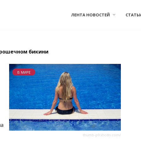
ЛЕНТА НОВОСТЕЙ
СТАТЬ
крошечном бикини
В МИРЕ
па
thumb-p9.xhcdn.com/