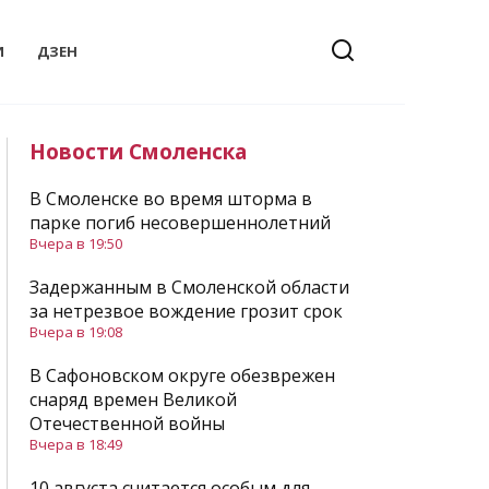
И
ДЗЕН
Новости Смоленска
В Смоленске во время шторма в
парке погиб несовершеннолетний
Вчера в 19:50
Задержанным в Смоленской области
за нетрезвое вождение грозит срок
Вчера в 19:08
В Сафоновском округе обезврежен
снаряд времен Великой
Отечественной войны
Вчера в 18:49
10 августа считается особым для