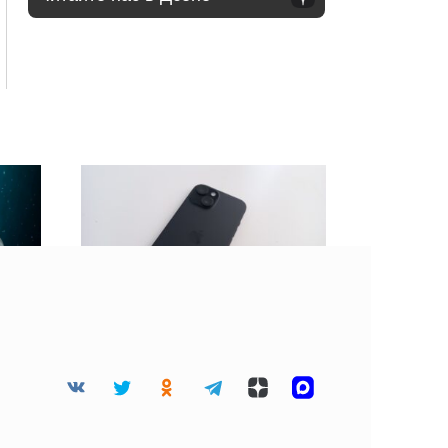
 45
BGR: Не стоит клеить
дца
защитную пленку на
разбитый экран
смартфона