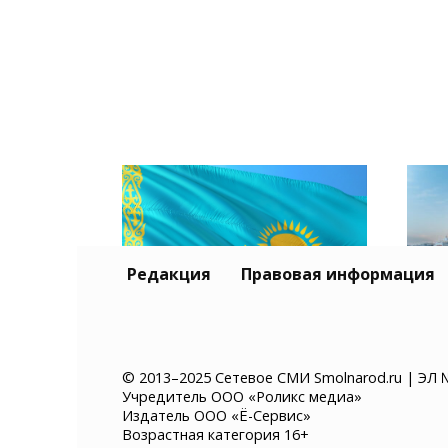
Редакция
Правовая информация
Тур
Казахстан хочет ввести
и К
© 2013–2025 Сетевое СМИ Smolnarod.ru | ЭЛ 
Учредитель ООО «Роликс медиа»
платное разрешение на
без
Издатель ООО «Ё-Сервис»
въезд для иностранцев
суд
Возрастная категория 16+