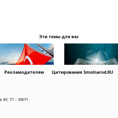
Эти темы для вас
Рекламодателям
Цитирование Smolnarod.RU
Житель США пережил
ция призвала Москву
минут остановки сер
иев обеспечить
№ ФС 77 – 59071
и увидел рай
опасность
оходства в Черном