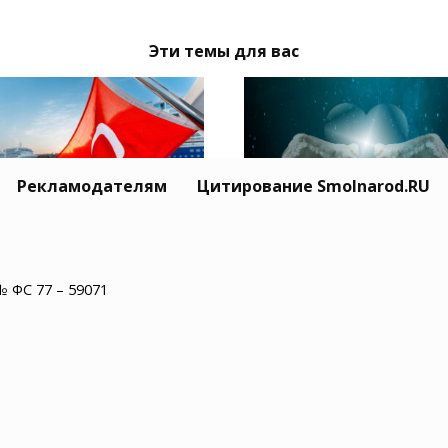
Эти темы для вас
Рекламодателям
Цитирование Smolnarod.RU
Житель США пережил
ция призвала Москву
минут остановки сер
иев обеспечить
№ ФС 77 – 59071
и увидел рай
опасность
оходства в Черном
е