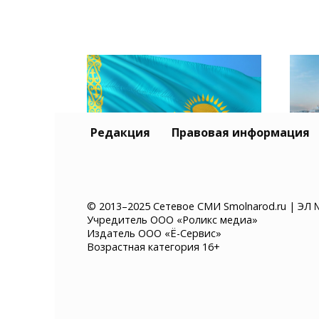
Редакция
Правовая информация
Тур
Казахстан хочет ввести
и К
© 2013–2025 Сетевое СМИ Smolnarod.ru | ЭЛ 
Учредитель ООО «Роликс медиа»
платное разрешение на
без
Издатель ООО «Ё-Сервис»
въезд для иностранцев
суд
Возрастная категория 16+
мор