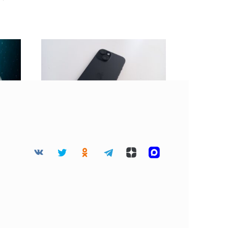
 45
BGR: Не стоит клеить
дца
защитную пленку на
разбитый экран
смартфона