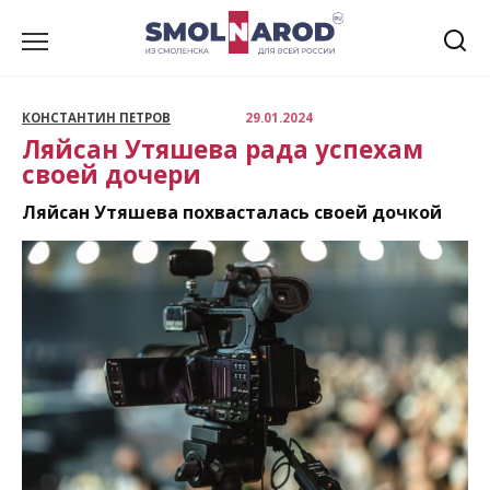
Перейти
к
содержанию
КОНСТАНТИН ПЕТРОВ
29.01.2024
Ляйсан Утяшева рада успехам
своей дочери
Ляйсан Утяшева похвасталась своей дочкой