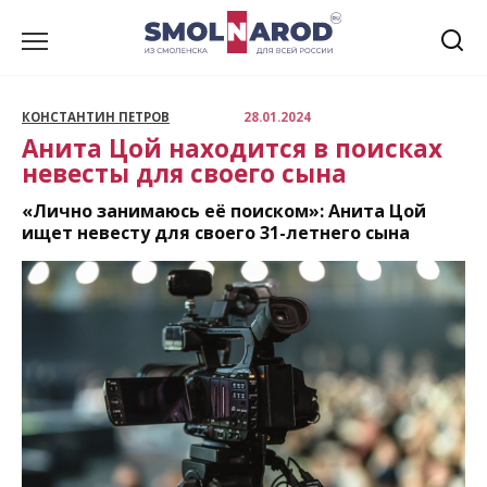
Перейти
к
содержанию
КОНСТАНТИН ПЕТРОВ
28.01.2024
Анита Цой находится в поисках
невесты для своего сына
«Лично занимаюсь её поиском»: Анита Цой
ищет невесту для своего 31-летнего сына