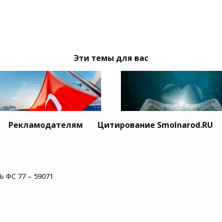
Эти темы для вас
Рекламодателям
Цитирование Smolnarod.RU
Житель США пережил
ция призвала Москву
минут остановки сер
иев обеспечить
№ ФС 77 – 59071
и увидел рай
опасность
оходства в Черном
е