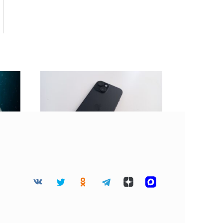
 45
BGR: Не стоит клеить
дца
защитную пленку на
разбитый экран
смартфона