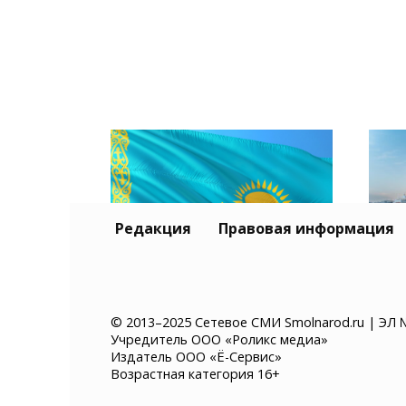
Редакция
Правовая информация
Тур
Казахстан хочет ввести
и К
© 2013–2025 Сетевое СМИ Smolnarod.ru | ЭЛ 
Учредитель ООО «Роликс медиа»
платное разрешение на
без
Издатель ООО «Ё-Сервис»
въезд для иностранцев
суд
Возрастная категория 16+
мор