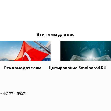
Эти темы для вас
Рекламодателям
Цитирование Smolnarod.RU
Житель США пережил
ция призвала Москву
минут остановки сер
иев обеспечить
№ ФС 77 – 59071
и увидел рай
опасность
оходства в Черном