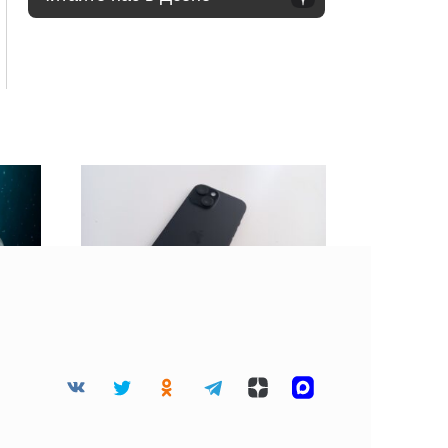
 45
BGR: Не стоит клеить
дца
защитную пленку на
разбитый экран
смартфона