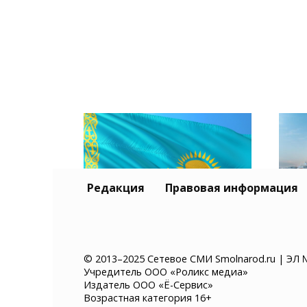
Редакция
Правовая информация
Тур
Казахстан хочет ввести
и К
© 2013–2025 Сетевое СМИ Smolnarod.ru | ЭЛ 
Учредитель ООО «Роликс медиа»
платное разрешение на
без
Издатель ООО «Ё-Сервис»
въезд для иностранцев
суд
Возрастная категория 16+