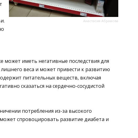
т
и.
Анастасия Абрамова
но
же может иметь негативные последствия для
у лишнего веса и может привести к развитию
 содержит питательных веществ, включая
гативно сказаться на сердечно-сосудистой
аничении потребления из-за высокого
а может спровоцировать развитие диабета и