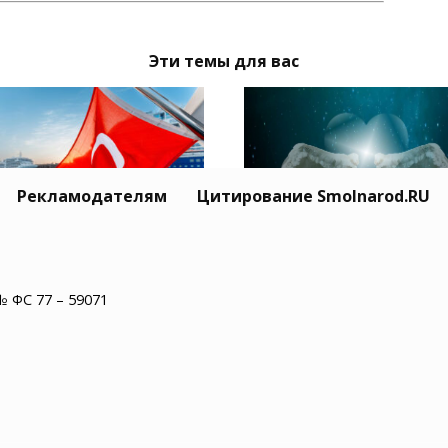
Эти темы для вас
Рекламодателям
Цитирование Smolnarod.RU
Житель США пережил
ция призвала Москву
минут остановки сер
иев обеспечить
№ ФС 77 – 59071
и увидел рай
опасность
оходства в Черном
е