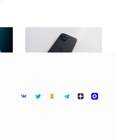
 45
BGR: Не стоит клеить
дца
защитную пленку на
разбитый экран
смартфона