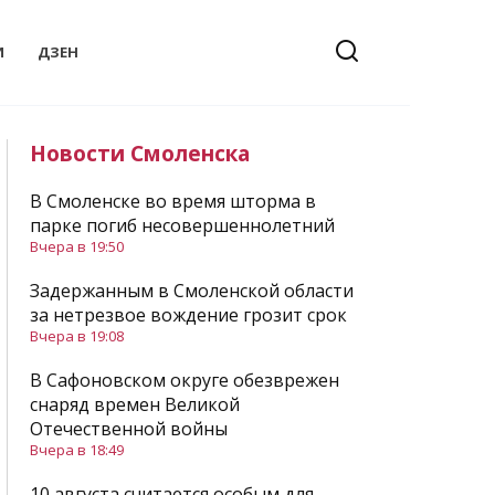
И
ДЗЕН
Новости Смоленска
В Смоленске во время шторма в
парке погиб несовершеннолетний
Вчера в 19:50
Задержанным в Смоленской области
за нетрезвое вождение грозит срок
Вчера в 19:08
В Сафоновском округе обезврежен
снаряд времен Великой
Отечественной войны
Вчера в 18:49
10 августа считается особым для