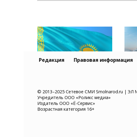
Редакция
Правовая информация
Тур
Казахстан хочет ввести
и К
© 2013–2025 Сетевое СМИ Smolnarod.ru | ЭЛ 
Учредитель ООО «Роликс медиа»
платное разрешение на
без
Издатель ООО «Ё-Сервис»
въезд для иностранцев
суд
Возрастная категория 16+
мор