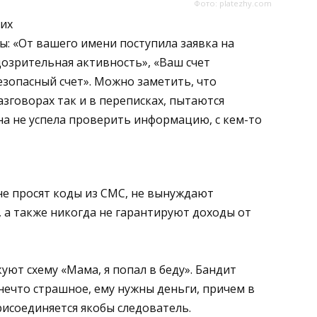
Фото: platezhy.com
ких
ы: «От вашего имени поступила заявка на
дозрительная активность», «Ваш счет
езопасный счет». Можно заметить, что
зговорах так и в переписках, пытаются
она не успела проверить информацию, с кем-то
не просят коды из СМС, не вынуждают
, а также никогда не гарантируют доходы от
ют схему «Мама, я попал в беду». Бандит
ечто страшное, ему нужны деньги, причем в
рисоединяется якобы следователь.