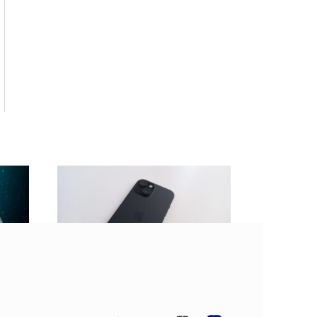
 45
BGR: Не стоит клеить
дца
защитную пленку на