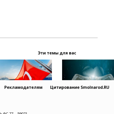
Эти темы для вас
Рекламодателям
Цитирование Smolnarod.RU
Житель США пережил
ция призвала Москву
минут остановки сер
иев обеспечить
№ ФС 77 – 59071