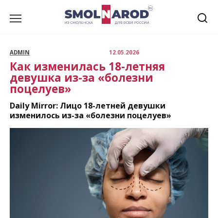
Перейти
к
содержанию
ADMIN
12.05.2026
Как изменилась 18-летняя
девушка из-за «болезни
поцелуев»
Daily Mirror: Лицо 18-летней девушки
изменилось из-за «болезни поцелуев»