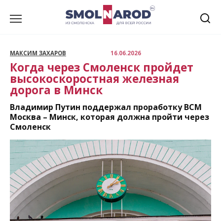
Перейти
к
содержанию
МАКСИМ ЗАХАРОВ
16.06.2026
Когда через Смоленск пройдет
высокоскоростная железная
дорога в Минск
Владимир Путин поддержал проработку ВСМ
Москва – Минск, которая должна пройти через
Смоленск