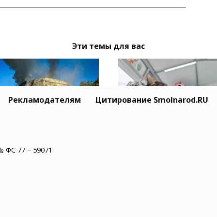
Эти темы для вас
Рекламодателям
Цитирование Smolnarod.RU
рассе М-1 в
8 августа смолян
№ ФС 77 – 59071
оновском округе
приглашают на коша
ел тягач с щепой
выставку-раздачу «П
домой»