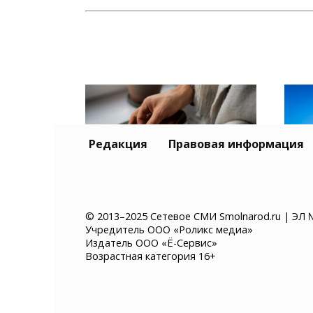
Редакция
Правовая информация
Уровень безработицы в
На т
© 2013–2025 Сетевое СМИ Smolnarod.ru | ЭЛ 
Учредитель ООО «Роликс медиа»
Смоленской области
Саф
Издатель ООО «Ё-Сервис»
вырос на 13,5% за год
сгор
Возрастная категория 16+