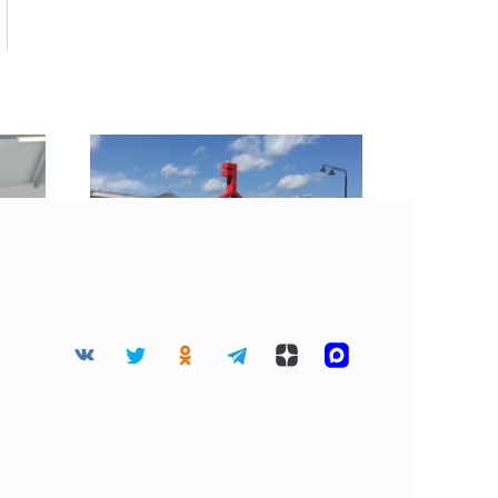
«Гастролето» в
чью
Смоленске: впервые на
уть
фестивале появится
улица «СВОЕ.РОДНОЕ»