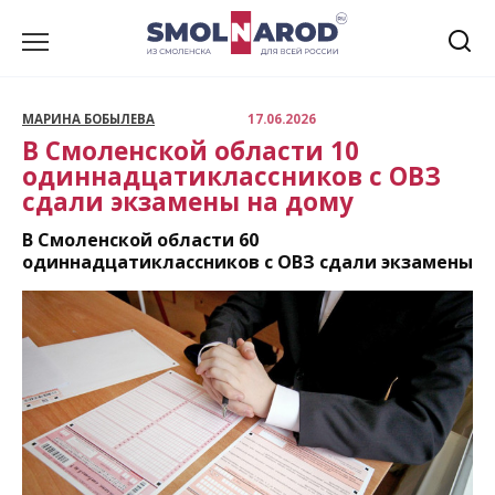
Перейти
к
содержанию
МАРИНА БОБЫЛЕВА
17.06.2026
В Смоленской области 10
одиннадцатиклассников с ОВЗ
сдали экзамены на дому
В Смоленской области 60
одиннадцатиклассников с ОВЗ сдали экзамены