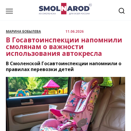
Перейти
к
содержанию
МАРИНА БОБЫЛЕВА
11.06.2026
В Госавтоинспекции напомнили
смолянам о важности
использования автокресла
В Смоленской Госавтоинспекции напомнили о
правилах перевозки детей