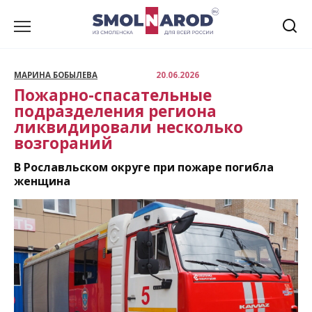
Перейти
к
содержанию
МАРИНА БОБЫЛЕВА
20.06.2026
Пожарно-спасательные
подразделения региона
ликвидировали несколько
возгораний
В Рославльском округе при пожаре погибла
женщина