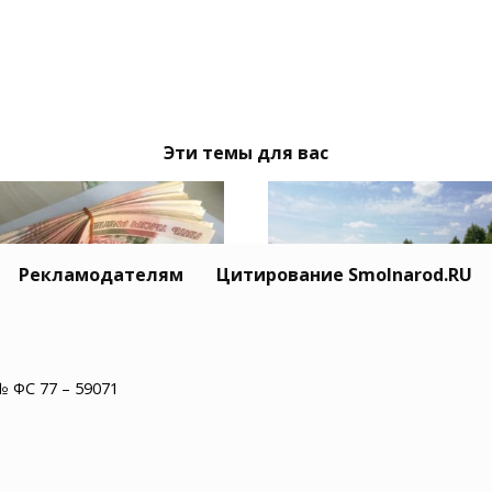
Эти темы для вас
Рекламодателям
Цитирование Smolnarod.RU
ель Липецка
Владельцы смоленск
№ ФС 77 – 59071
тован за кражу двух
сельхозземель полу
лионов рублей у
штраф за зарастание
илого смолянина
участков