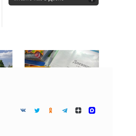
их
Сравниваем цены на
чили
пиджаки, комплекты и
школьные вещи в
Смоленске