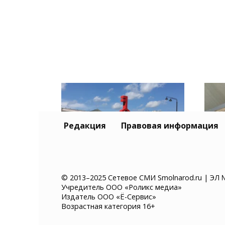
Редакция
Правовая информация
«Гастролето» в
Жит
© 2013–2025 Сетевое СМИ Smolnarod.ru | ЭЛ 
Учредитель ООО «Роликс медиа»
Смоленске: впервые на
арес
Издатель ООО «Ё-Сервис»
фестивале появится
мил
Возрастная категория 16+
улица «СВОЕ.РОДНОЕ»
пож