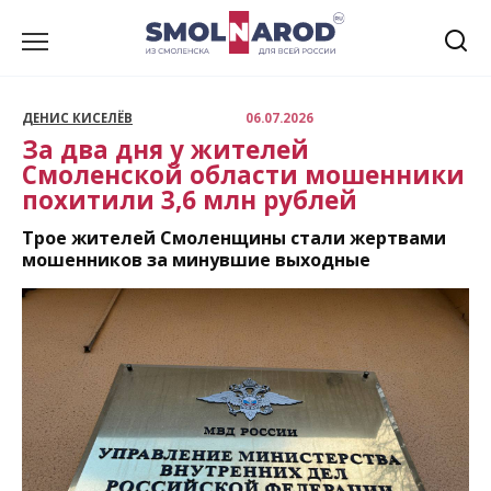
Перейти
к
содержанию
ДЕНИС КИСЕЛЁВ
06.07.2026
За два дня у жителей
Смоленской области мошенники
похитили 3,6 млн рублей
Трое жителей Смоленщины стали жертвами
мошенников за минувшие выходные