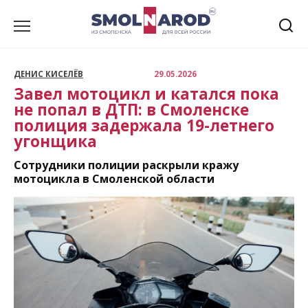
Перейти
к
содержанию
ДЕНИС КИСЕЛЁВ
29.05.2026
Завел мотоцикл и катался пока
не попал в ДТП: в Смоленске
полиция задержала 19-летнего
угонщика
Сотрудники полиции раскрыли кражу
мотоцикла в Смоленской области