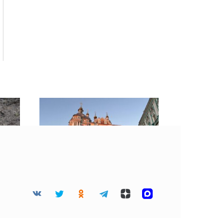
е
10 августа считается
особым для многих
смолян: программа дня в