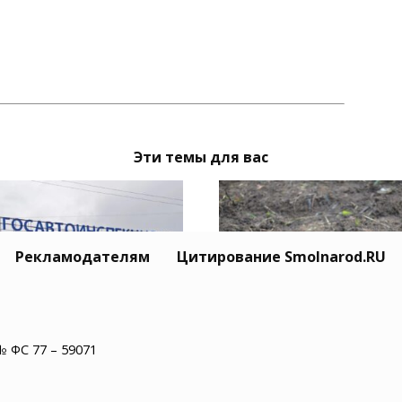
Эти темы для вас
Рекламодателям
Цитирование Smolnarod.RU
ержанным в
В Сафоновском округ
№ ФС 77 – 59071
ленской области за
обезврежен снаряд
резвое вождение
времен Великой