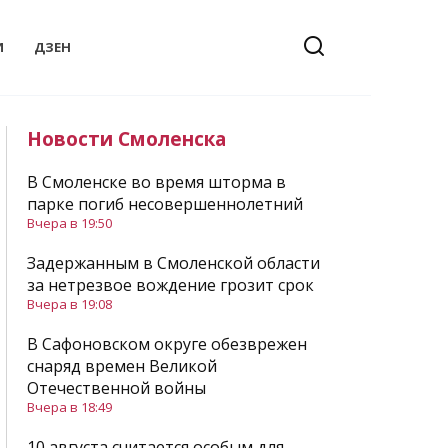
И
ДЗЕН
Новости Смоленска
В Смоленске во время шторма в
парке погиб несовершеннолетний
Вчера в 19:50
Задержанным в Смоленской области
за нетрезвое вождение грозит срок
Вчера в 19:08
В Сафоновском округе обезврежен
снаряд времен Великой
Отечественной войны
Вчера в 18:49
10 августа считается особым для