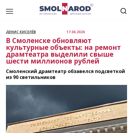
Перейти
к
содержанию
ДЕНИС КИСЕЛЁВ
17.06.2026
В Смоленске обновляют
культурные объекты: на ремонт
драмтеатра выделили свыше
шести миллионов рублей
Смоленский драмтеатр обзавелся подсветкой
из 90 светильников