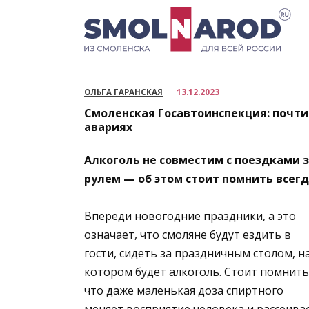
Перейти
к
содержанию
ОЛЬГА ГАРАНСКАЯ
13.12.2023
Смоленская Госавтоинспекция: почти 
авариях
Алкоголь не совместим с поездками 
рулем — об этом стоит помнить всег
Впереди новогодние праздники, а это
означает, что смоляне будут ездить в
гости, сидеть за праздничным столом, н
котором будет алкоголь. Стоит помнить
что даже маленькая доза спиртного
меняет восприятие человека и рассеива