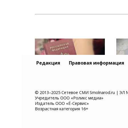
Редакция
Правовая информация
Смена фамилии в
Смо
© 2013–2025 Сетевое СМИ Smolnarod.ru | ЭЛ 
Учредитель ООО «Роликс медиа»
Смоленске: сколько
пре
Издатель ООО «Ё-Сервис»
стоит и какие документы
мош
Возрастная категория 16+
надо менять
счё