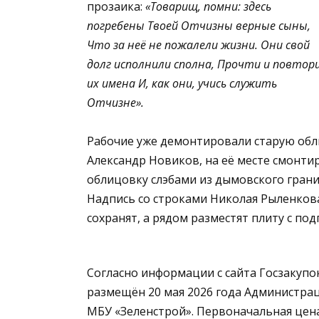
прозаика:
«Товарищ, помни: здесь
погребены
Твоей Отчизны верные сыны,
Что за неё не пожалели жизни.
Они свой
долг исполнили сполна,
Прочти и повтор
их имена
И, как они, учись служить
Отчизне».
Рабочие уже демонтировали старую обли
Александр Новиков, на её месте смонти
облицовку слэбами из дымовского грани
Надпись со строками Николая Рыленков
сохранят, а рядом разместят плиту с по
Согласно информации с сайта Госзакупо
размещён 20 мая 2026 года Администра
МБУ «Зеленстрой». Первоначальная цена,