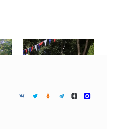
Починок отмечает 100-
е из
летие в статусе города
чины