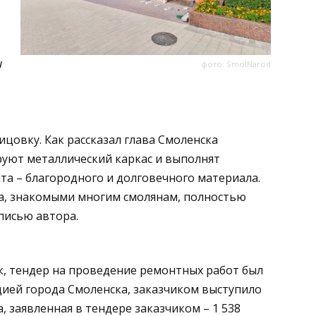
и
фото: SmolNarod
цовку. Как рассказал глава Смоленска
руют металлический каркас и выполнят
та – благородного и долговечного материала.
а, знакомыми многим смолянам, полностью
дписью автора.
к, тендер на проведение ремонтных работ был
цией города Смоленска, заказчиком выступило
 заявленная в тендере заказчиком – 1 538