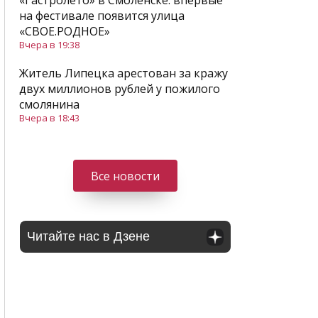
«Гастролето» в Смоленске: впервые
на фестивале появится улица
«СВОЕ.РОДНОЕ»
Вчера в 19:38
Житель Липецка арестован за кражу
двух миллионов рублей у пожилого
смолянина
Вчера в 18:43
Все новости
Читайте нас в Дзене