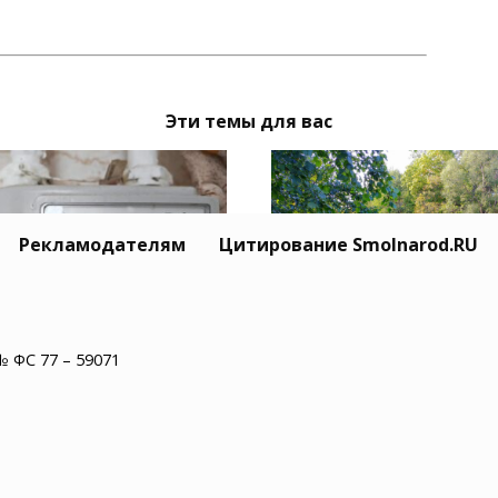
Эти темы для вас
Рекламодателям
Цитирование Smolnarod.RU
лян в домовых чатах
№ ФС 77 – 59071
В Рославльском округ
дупредили о
реки Остер извлекли
енниках с поверкой
тело 55-летнего муж
тчиков