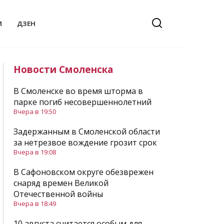
И
ДЗЕН
Новости Смоленска
В Смоленске во время шторма в
парке погиб несовершеннолетний
Вчера в 19:50
Задержанным в Смоленской области
за нетрезвое вождение грозит срок
Вчера в 19:08
В Сафоновском округе обезврежен
снаряд времен Великой
Отечественной войны
Вчера в 18:49
10 августа считается особым для