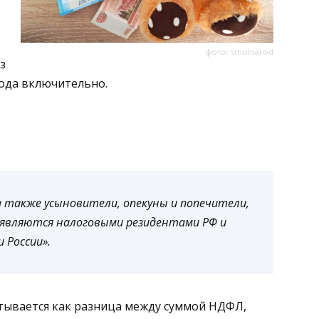
фото: smolnarod
з
 года включительно.
 также усыновители, опекуны и попечители,
являются налоговыми резидентами РФ и
России».
тывается как разница между суммой НДФЛ,