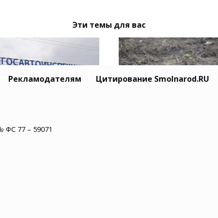
Эти темы для вас
Рекламодателям
Цитирование Smolnarod.RU
ержанным в
В Сафоновском округ
№ ФС 77 – 59071
ленской области за
обезврежен снаряд
резвое вождение
времен Великой
ит срок
Отечественной войн