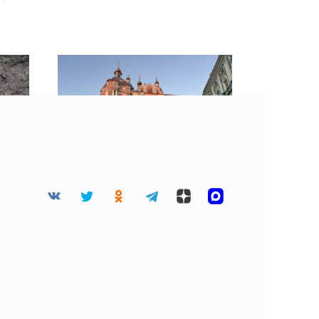
е
10 августа считается
особым для многих
смолян: программа дня в
ы
2026 году