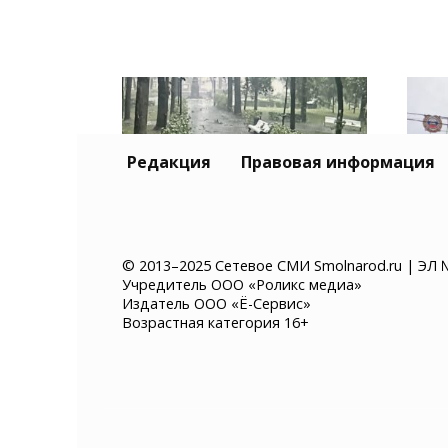
Редакция
Правовая информация
В Смоленске во время
Зад
© 2013–2025 Сетевое СМИ Smolnarod.ru | ЭЛ 
Учредитель ООО «Роликс медиа»
шторма в парке погиб
Смо
Издатель ООО «Ё-Сервис»
несовершеннолетний
нет
Возрастная категория 16+
гроз