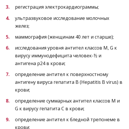
регистрация электрокардиограммы;
ультразвуковое исследование молочных
желез;
маммография (женщинам 40 лет и старше);
исследования уровня антител классов M, G к
вирусу иммунодефицита человек-½ и
антигена p24 в крови;
определение антител к поверхностному
антигену вируса гепатита B (Hepatitis B virus) в
крови;
определение суммарных антител классов M и
G к вирусу гепатита C в крови;
определение антител к бледной трепонеме в
крови;