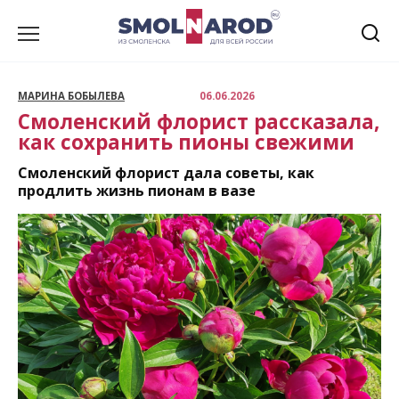
Перейти
к
содержанию
МАРИНА БОБЫЛЕВА
06.06.2026
Смоленский флорист рассказала,
как сохранить пионы свежими
Смоленский флорист дала советы, как
продлить жизнь пионам в вазе