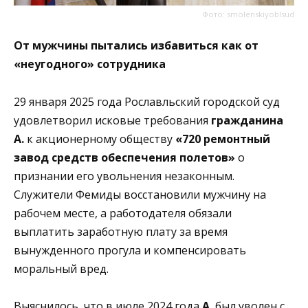
Фото: smolenskiyoblsud
От мужчины пытались избавиться как
от
«неугодного» сотрудника
29 января 2025 года Рославльский городской суд
удовлетворил исковые требования
гражданина
А.
к акционерному обществу
«720 ремонтный
завод средств обеспечения полетов»
о
признании его увольнения незаконным.
Служители Фемиды восстановили мужчину на
рабочем месте, а работодателя обязали
выплатить заработную плату за время
вынужденного прогула и компенсировать
моральный вред.
Выяснилось, что в июле 2024 года
А.
был уволен с