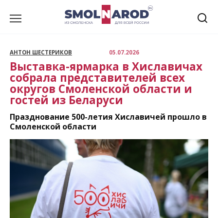
Перейти
к
содержанию
АНТОН ШЕСТЕРИКОВ
05.07.2026
Выставка-ярмарка в Хиславичах
собрала представителей всех
округов Смоленской области и
гостей из Беларуси
Празднование 500-летия Хиславичей прошло в
Смоленской области