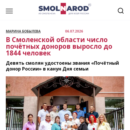
Перейти
к
содержанию
МАРИНА БОБЫЛЕВА
06.07.2026
В Смоленской области число
почётных доноров выросло до
1844 человек
Девять смолян удостоены звания «Почётный
донор России» в канун Дня семьи