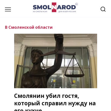
Перейти
к
содержанию
В Смоленской области
Смолянин убил гостя,
который справил нужду на
его кухне